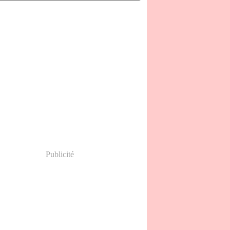
(15)
(27)
l
(23)
s
(15)
ier
(2)
Publicité