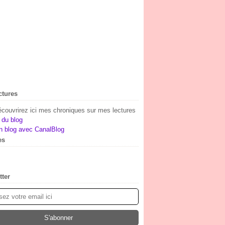
ctures
couvrirez ici mes chroniques sur mes lectures
 du blog
n blog avec CanalBlog
es
(1)
ier
embre
(2)
(1)
tter
embre
(7)
obre
(10)
tembre
(5)
t
(23)
let
(15)