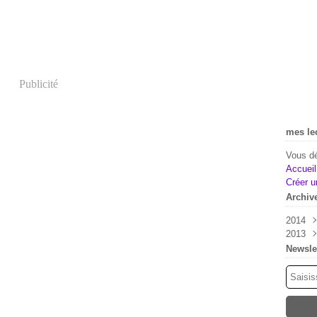
Publicité
mes le
Vous dé
Accueil
Créer u
Archiv
2014
2013
Mai
Févr
Déc
Newsle
Nov
Oct
Sep
Aoû
Juil