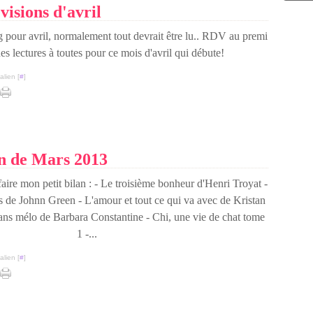
visions d'avril
Juin
Mai
g pour avril, normalement tout devrait être lu.. RDV au premi
Avri
Mar
es lectures à toutes pour ce mois d'avril qui débute!
Févr
lien [
#
]
n de Mars 2013
faire mon petit bilan : - Le troisième bonheur d'Henri Troyat -
es de Johnn Green - L'amour et tout ce qui va avec de Kristan
ans mélo de Barbara Constantine - Chi, une vie de chat tome
1 -...
lien [
#
]