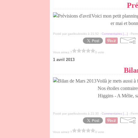
Pré
Voici mon petit plannin
er mai et bonn
Posté par gaelloubooks à 21:52 -
Commentaires [
…
]
- Perma
Vous aimez ?
0 vote
1 avril 2013
Bila
Voilà je mets aussi à 
Nos étoiles contrair
Higgins - A Mélie, s
Posté par gaelloubooks à 21:30 -
Commentaires [
…
]
- Perma
Vous aimez ?
0 vote