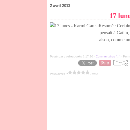
2 avril 2013
17 lun
Résumé : Certains
pensait à Gatlin,
aison, comme un 
Posté par gaelloubooks à 17:20 -
Commentaires [
…
]
- Perma
Vous aimez ?
0 vote