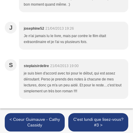
bon moment quand même. :)
J
josephine52
21/04/2013 19:26
Je n'ai jamais lu le livre, mais par contre le film était
extraordinaire et je l'ai vu plusieurs fois.
S
steplaisirdelire
21/04/2013 19:00
je suis bien d'accord avec toi pour le début, qui est assez
déroutant. Perso je prends des notes à chacune de mes
lectures, donc ça m'a un peu aidé. Et pour le reste....c'est tout
simplement un très bon roman !!!!
< Coeur Guimauve - Cathy
C'est lundi que lisez-vous?
Cassidy
#3 >