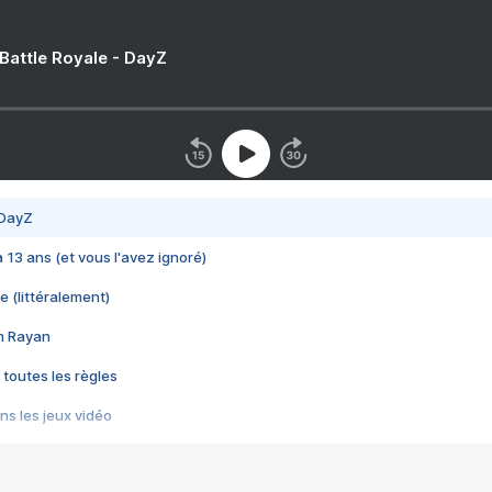
 Battle Royale - DayZ
 DayZ
 a 13 ans (et vous l'avez ignoré)
e (littéralement)
im Rayan
 toutes les règles
s les jeux vidéo
us choquant de Rockstar ? - Le scandale BULLY