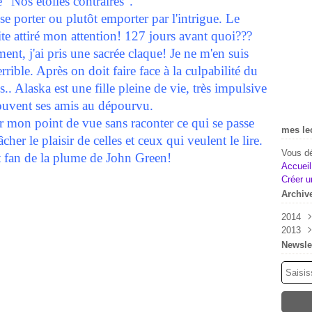
e "Nos étoiles contraires".
isse porter ou plutôt emporter par l'intrigue. Le
te attiré mon attention! 127 jours avant quoi???
nt, j'ai pris une sacrée claque! Je ne m'en suis
rrible. Après on doit faire face à la culpabilité du
.. Alaska est une fille pleine de vie, très impulsive
souvent ses amis au dépourvu.
per mon point de vue sans raconter ce qui se passe
mes le
âcher le plaisir de celles et ceux qui veulent le lire.
Vous dé
t fan de la plume de John Green!
Accueil
Créer u
Archiv
2014
2013
Mai
Févr
Déc
Newsle
Nov
Oct
Sep
Aoû
Juil