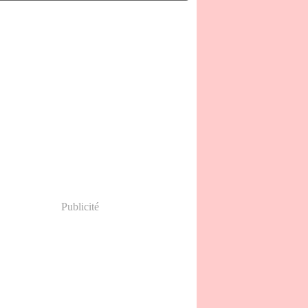
(15)
(27)
l
(23)
s
(15)
ier
(2)
Publicité