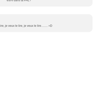
est-il dans ta PAL?
re, je veux le lire, je veux le lire......... =D