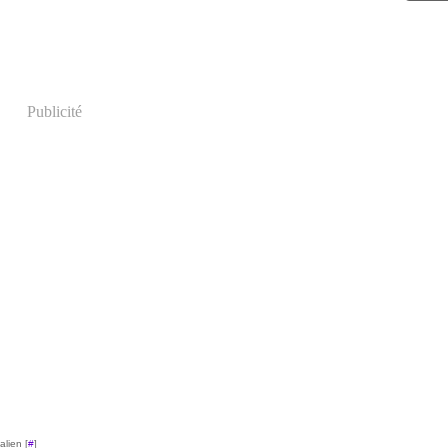
Juin
Mai
Avri
Mar
Févr
Publicité
lien [
#
]