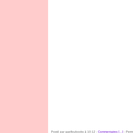
Posté par gaelloubooks à 10:12 -
Commentaires [
…
]
- Perma