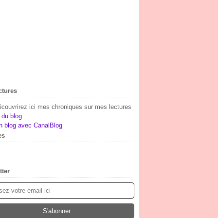
ctures
couvrirez ici mes chroniques sur mes lectures
 du blog
n blog avec CanalBlog
es
(1)
ier
embre
(2)
(1)
tter
embre
(7)
obre
(10)
tembre
(5)
t
(23)
let
(15)