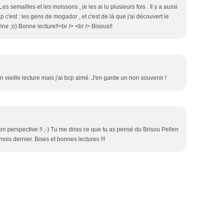
 semailles et les moissons , je les ai lu plusieurs fois . Il y a aussi
c'est : les gens de mogador , et c'est de là que j'ai découvert le
ne ;o) Bonne lecture!!<br /> <br /> Bisous!!
 un vieille lecture mais j'ai bcp aimé. J'en garde un non souvenir !
re en perspective !! ;-) Tu me diras ce que tu as pensé du Brisou Pellen
e mois dernier. Bises et bonnes lectures !!!