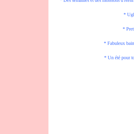
* Des semailles et des moissons d'Henri
* Ugl
* Pret
* Fabuleux bain
* Un été pour t