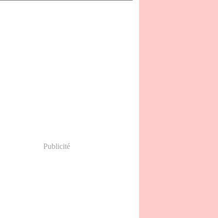
(15)
(27)
l
(23)
s
(15)
ier
(2)
Publicité