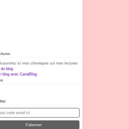
ctures
couvrirez ici mes chroniques sur mes lectures
 du blog
n blog avec CanalBlog
es
(1)
ier
embre
(2)
(1)
tter
embre
(7)
obre
(10)
tembre
(5)
t
(23)
let
(15)