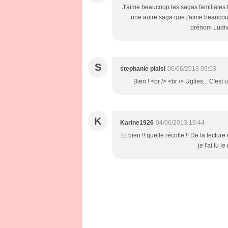
J'aime beaucoup les sagas familiales.Les
une autre saga que j'aime beaucoup 
prénom Ludivi
S
stephanie plaisi
06/06/2013 09:03
Bien ! <br /> <br /> Uglies... C'est
K
Karine1926
04/06/2013 19:44
Et bien !! quelle récolte !! De la lectu
je l'ai lu l