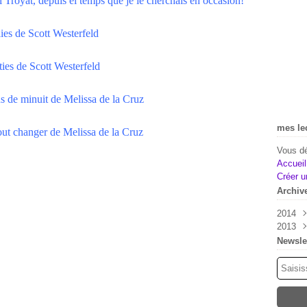
 Troyat, depuis el temps que je le cherchais en occasion!
ies de Scott Westerfeld
ties de Scott Westerfeld
s de minuit de Melissa de la Cruz
mes le
out changer de Melissa de la Cruz
Vous dé
Accueil
Créer u
Archiv
2014
2013
Mai
Févr
Déc
Newsle
Nov
Oct
Sep
Aoû
Juil