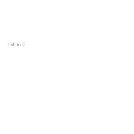
Juin
Mai
Avri
Mar
Févr
Publicité