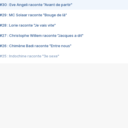
#30 : Eve Angeli raconte "Avant de partir"
#29 : MC Solaar raconte "Bouge de là"
28 : Lorie raconte "Je vais vite"
#27 : Christophe Willem raconte "Jacques a dit"
#26 : Chimène Badi raconte "Entre nous"
#25 : Indochine raconte "3e sexe"
#24 : Zaho raconte "C'est chelou"
#23 : Patrick Bruel raconte "Au café des délices"
#22 : Kyo raconte "Le chemin"
#21 : Nolwenn Leroy raconte "Cassé"
#20 : Patrick Hernandez raconte "Born to be alive"
#19 : Lorie raconte "Près de moi"