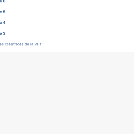
e 6
e 5
e 4
e 3
s créatrices de la VF !
e 2
e 1
e Mektoub My Love arrive enfin ! Rencontre avec Shaïn Boumedine et Sal
i : après Toni en famille
elle réalise le bouleversant Dites lui que je l'aime
ais ! Rencontre autour de Vie privée de Rebecca Zlotowski
 de Marguerite, Grave... Rencontre avec Ella Rumpf
 Les Rêveurs, un film intime sur la santé mentale