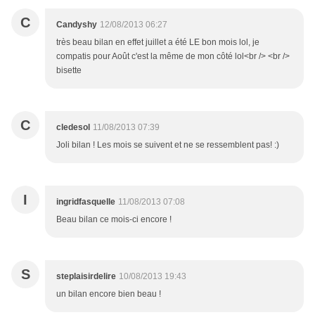
C
Candyshy
12/08/2013 06:27
très beau bilan en effet juillet a été LE bon mois lol, je
compatis pour Août c'est la même de mon côté lol<br /> <br />
bisette
C
cledesol
11/08/2013 07:39
Joli bilan ! Les mois se suivent et ne se ressemblent pas! :)
I
ingridfasquelle
11/08/2013 07:08
Beau bilan ce mois-ci encore !
S
steplaisirdelire
10/08/2013 19:43
un bilan encore bien beau !