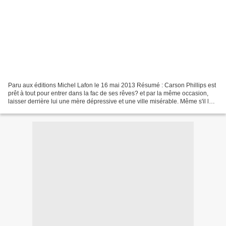
Paru aux éditions Michel Lafon le 16 mai 2013 Résumé : Carson Phillips est
prêt à tout pour entrer dans la fac de ses rêves? et par la même occasion,
laisser derrière lui une mère dépressive et une ville misérable. Même s'il lui
faut, pour appuyer sa...