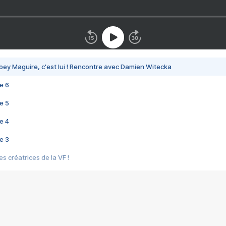
bey Maguire, c'est lui ! Rencontre avec Damien Witecka
e 6
e 5
e 4
e 3
s créatrices de la VF !
e 2
e 1
e Mektoub My Love arrive enfin ! Rencontre avec Shaïn Boumedine et Sal