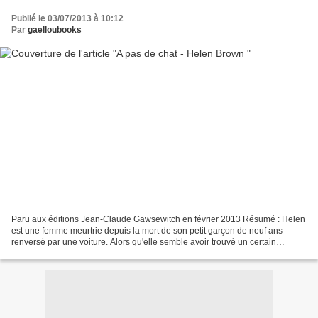
Publié le 03/07/2013 à 10:12
Par
gaelloubooks
Paru aux éditions Jean-Claude Gawsewitch en février 2013 Résumé : Helen
est une femme meurtrie depuis la mort de son petit garçon de neuf ans
renversé par une voiture. Alors qu'elle semble avoir trouvé un certain
équilibre grâce à son remariage avec Philip...