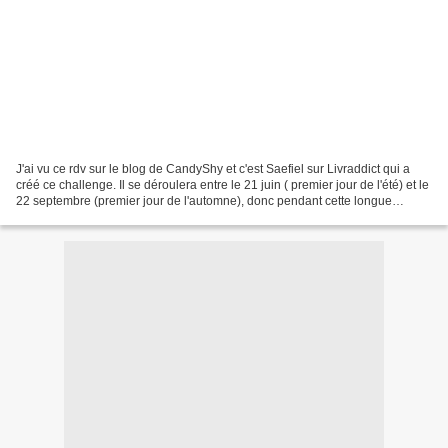
J'ai vu ce rdv sur le blog de CandyShy et c'est Saefiel sur Livraddict qui a
créé ce challenge. Il se déroulera entre le 21 juin ( premier jour de l'été) et le
22 septembre (premier jour de l'automne), donc pendant cette longue
période estivale qui, je...