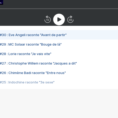
#30 : Eve Angeli raconte "Avant de partir"
#29 : MC Solaar raconte "Bouge de là"
28 : Lorie raconte "Je vais vite"
#27 : Christophe Willem raconte "Jacques a dit"
#26 : Chimène Badi raconte "Entre nous"
#25 : Indochine raconte "3e sexe"
#24 : Zaho raconte "C'est chelou"
#23 : Patrick Bruel raconte "Au café des délices"
#22 : Kyo raconte "Le chemin"