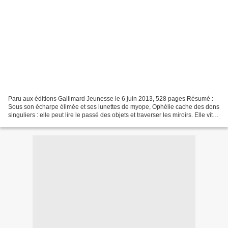
Paru aux éditions Gallimard Jeunesse le 6 juin 2013, 528 pages Résumé :
Sous son écharpe élimée et ses lunettes de myope, Ophélie cache des dons
singuliers : elle peut lire le passé des objets et traverser les miroirs. Elle vit
paisiblement sur l'Arche...