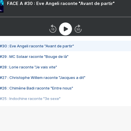
FACE A #30 : Eve Angeli raconte "Avant de partir"
#30 : Eve Angeli raconte "Avant de partir"
#29 : MC Solaar raconte "Bouge de là"
28 : Lorie raconte "Je vais vite"
#27 : Christophe Willem raconte "Jacques a dit"
#26 : Chimène Badi raconte "Entre nous"
#25 : Indochine raconte "3e sexe"
#24 : Zaho raconte "C'est chelou"
#23 : Patrick Bruel raconte "Au café des délices"
#22 : Kyo raconte "Le chemin"