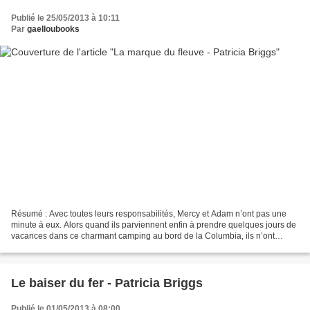
Publié le 25/05/2013 à 10:11
Par
gaelloubooks
Résumé : Avec toutes leurs responsabilités, Mercy et Adam n’ont pas une
minute à eux. Alors quand ils parviennent enfin à prendre quelques jours de
vacances dans ce charmant camping au bord de la Columbia, ils n’ont
qu’une idée en tête : être au calme...
Le baiser du fer - Patricia Briggs
Publié le 01/05/2013 à 08:00