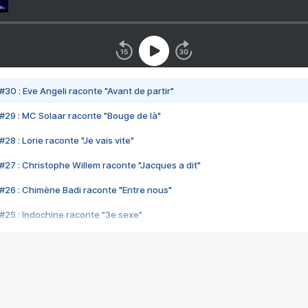
#30 : Eve Angeli raconte "Avant de partir"
#29 : MC Solaar raconte "Bouge de là"
28 : Lorie raconte "Je vais vite"
#27 : Christophe Willem raconte "Jacques a dit"
#26 : Chimène Badi raconte "Entre nous"
#25 : Indochine raconte "3e sexe"
#24 : Zaho raconte "C'est chelou"
#23 : Patrick Bruel raconte "Au café des délices"
#22 : Kyo raconte "Le chemin"