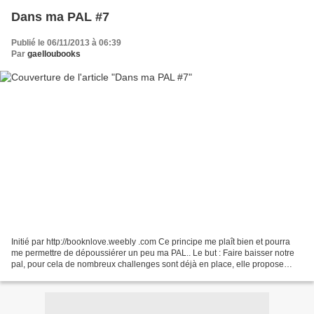
Dans ma PAL #7
Publié le 06/11/2013 à 06:39
Par
gaelloubooks
Initié par http://booknlove.weebly .com Ce principe me plaît bien et pourra
me permettre de dépoussiérer un peu ma PAL.. Le but : Faire baisser notre
pal, pour cela de nombreux challenges sont déjà en place, elle propose
aujourd'hui de présenter chaque...