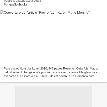
Publié le 25/11/2013 à 06:38
Par
gaelloubooks
Paru aux éditions J'ai Lu en 2010, 447 pages Résumé : Cette fois, Mac a
définitivement changé et n’a plus rien à voir avec la jeune fille glamour et
évaporée qui est arrivée à Dublin. Elle est devenue un élément à part
entière du jeu mortel en train de...