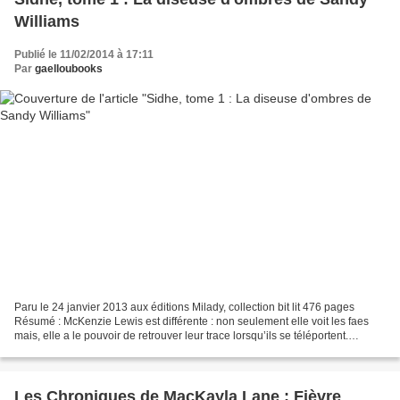
Williams
Publié le 11/02/2014 à 17:11
Par
gaelloubooks
Paru le 24 janvier 2013 aux éditions Milady, collection bit lit 476 pages
Résumé : McKenzie Lewis est différente : non seulement elle voit les faes
mais, elle a le pouvoir de retrouver leur trace lorsqu’ils se téléportent.
Capacité inestimable pour le...
Les Chroniques de MacKayla Lane : Fièvre