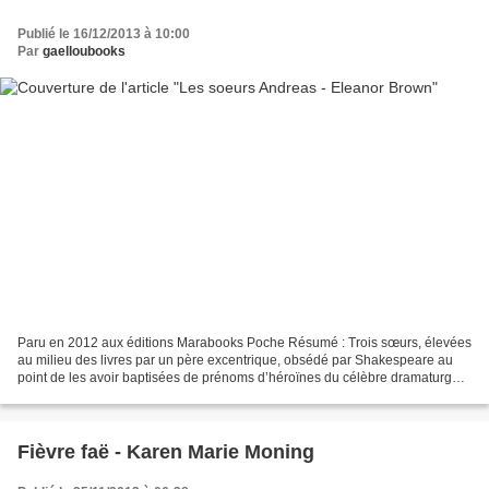
Publié le 16/12/2013 à 10:00
Par
gaelloubooks
Paru en 2012 aux éditions Marabooks Poche Résumé : Trois sœurs, élevées
au milieu des livres par un père excentrique, obsédé par Shakespeare au
point de les avoir baptisées de prénoms d’héroïnes du célèbre dramaturge,
rentrent au bercail pour s’occuper...
Fièvre faë - Karen Marie Moning