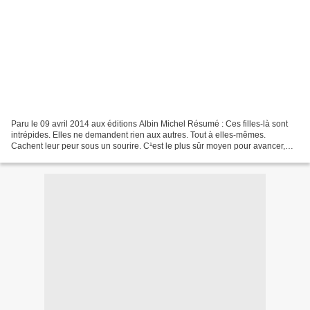
Paru le 09 avril 2014 aux éditions Albin Michel Résumé : Ces filles-là sont
intrépides. Elles ne demandent rien aux autres. Tout à elles-mêmes.
Cachent leur peur sous un sourire. C¹est le plus sûr moyen pour avancer,
inventer, s¹inventer. Elles se sentent...