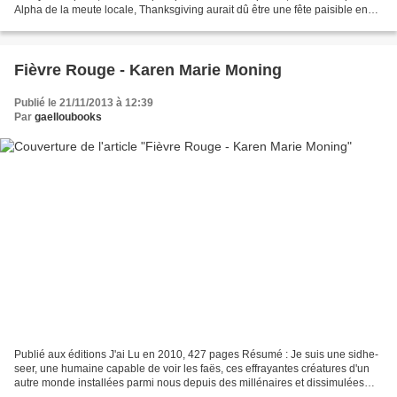
Alpha de la meute locale, Thanksgiving aurait dû être une fête paisible en
famille. Elle était loin d’imaginer que...
Fièvre Rouge - Karen Marie Moning
Publié le 21/11/2013 à 12:39
Par
gaelloubooks
Publié aux éditions J'ai Lu en 2010, 427 pages Résumé : Je suis une sidhe-
seer, une humaine capable de voir les faës, ces effrayantes créatures d'un
autre monde installées parmi nous depuis des millénaires et dissimulées
sous des voiles d'illusion. Mon...