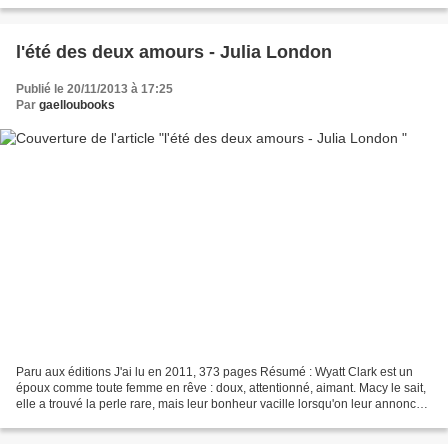
l'été des deux amours - Julia London
Publié le 20/11/2013 à 17:25
Par
gaelloubooks
Paru aux éditions J'ai lu en 2011, 373 pages Résumé : Wyatt Clark est un
époux comme toute femme en rêve : doux, attentionné, aimant. Macy le sait,
elle a trouvé la perle rare, mais leur bonheur vacille lorsqu'on leur annonce
une nouvelle incroyable :...