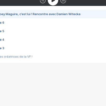
bey Maguire, c'est lui ! Rencontre avec Damien Witecka
e 6
e 5
e 4
e 3
s créatrices de la VF !
e 2
e 1
e Mektoub My Love arrive enfin ! Rencontre avec Shaïn Boumedine et Sal
i : après Toni en famille
elle réalise le bouleversant Dites lui que je l'aime